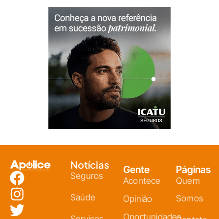
Notícias
Gente
Páginas
Seguros
Acontece
Quem
Saúde
Somos
Opinião
Oportunidades
Serviços