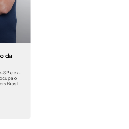
ho da
r-SP e ex-
 ocupa o
rs Brasil