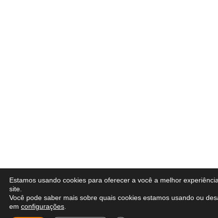
Estamos usando cookies para oferecer a você a melhor experiênci
site.
Você pode saber mais sobre quais cookies estamos usando ou desa
em
configurações
.