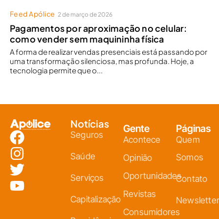
Feed Apólice
2 de março de 2026
Pagamentos por aproximação no celular:
como vender sem maquininha física
A forma de realizar vendas presenciais está passando por
uma transformação silenciosa, mas profunda. Hoje, a
tecnologia permite que o...
Notícias
Gente
Páginas
Seguros
Acontece
Quem
Saúde
Somos
Opinião
Oportunidades
Serviços
Contato
Revistas
Capitalização
Newslette
Consumidores