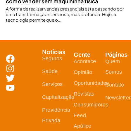
como vender sem maquininha física
A forma de realizar vendas presenciais está passando por
uma transformação silenciosa, mas profunda. Hoje, a
tecnologia permite que o...
Notícias
Gente
Páginas
Seguros
Acontece
Quem
Saúde
Somos
Opinião
Oportunidades
Serviços
Contato
Revistas
Capitalização
Newsletter
Consumidores
Previdência
Feed
Privada
Apólice