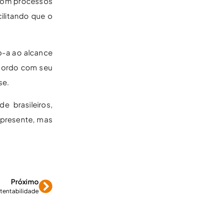
 com processos
ilitando que o
do-a ao alcance
acordo com seu
se.
e brasileiros,
 presente, mas
Próximo
stentabilidade