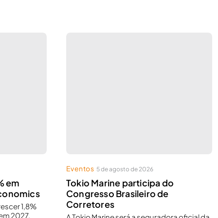
Eventos
5 de agosto de 2026
8% em
Tokio Marine participa do
Economics
Congresso Brasileiro de
Corretores
rescer 1,8%
 em 2027,
A Tokio Marine será a seguradora oficial da