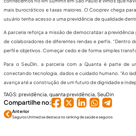
conhecemos no RH Summit em São Paulo e vimos que havia 
mais burocráticos e taxas maiores. O Cooprev chega para m
usuário tenha acesso a uma previdência de qualidade dentr
A parceria reforça a missão de democratizar a previdência 
de colaboradores de diferentes rendas e perfis. “Dentro 
perfil e objetivos. Começar cedo e de forma simples transfo
Para o SeuDin, a parceria com a Quanta é parte de uma 
conectando tecnologia, dados e cuidado humano. “Ao lad
avança até a construção de um futuro de dignidade e indep
TAGS:
previdência
,
quanta previdência
,
SeuDin
Compartilhe no:
Anterior
Seguros Unimed se destaca no ranking de saúde e seguros