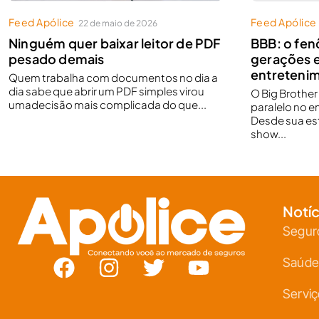
Feed Apólice
Feed Apólice
22 de maio de 2026
Ninguém quer baixar leitor de PDF
BBB: o fe
pesado demais
gerações 
entretenim
Quem trabalha com documentos no dia a
dia sabe que abrir um PDF simples virou
O Big Brothe
umadecisão mais complicada do que...
paralelo no e
Desde sua est
show...
Notíc
Segur
Saúde
Servi