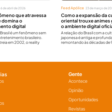
Feed Apólice
6 de abril de 2026
23 de março de 2
nômeno que atravessa
Como a expansão da cu
e domina o
oriental trouxe animes 
ento digital
o ambiente digital oficia
r Brasil é um fenômeno sem
A relação do Brasil com a cul
ntretenimento brasileiro.
japonesa é antiga e profunda
reia em 2002, o reality
remontando às décadas de 9
ias
Gente
os
Acontece
Opinião
Oportunidades
ços
Revistas