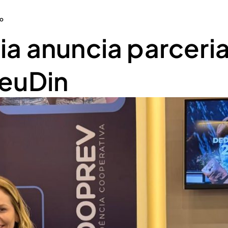
ro
a anuncia parceri
euDin