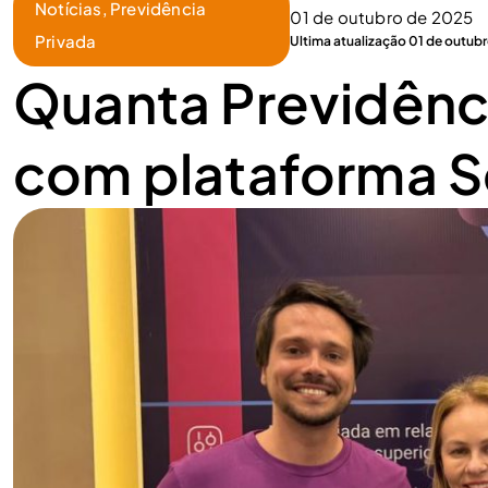
Notícias
,
Previdência
01 de outubro de 2025
Privada
Ultima atualização 01 de outub
Quanta Previdênci
com plataforma S