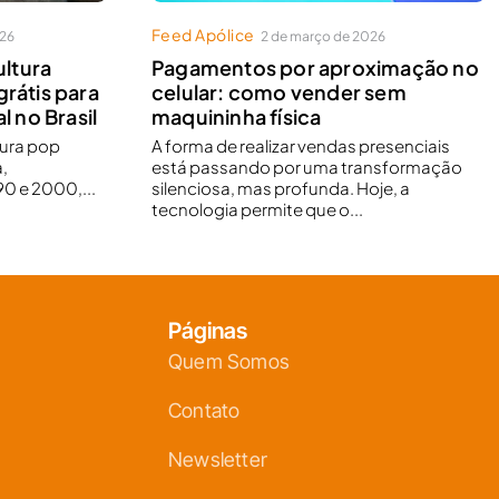
Feed Apólice
026
2 de março de 2026
ltura
Pagamentos por aproximação no
grátis para
celular: como vender sem
l no Brasil
maquininha física
tura pop
A forma de realizar vendas presenciais
,
está passando por uma transformação
0 e 2000,...
silenciosa, mas profunda. Hoje, a
tecnologia permite que o...
Páginas
Quem Somos
Contato
Newsletter