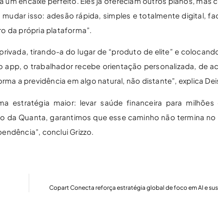
um encaixe perfeito. Eles já ofereciam outros planos, mas
udar isso: adesão rápida, simples e totalmente digital, fac
o da própria plataforma”.
privada, tirando-a do lugar de “produto de elite” e colocan
do app, o trabalhador recebe orientação personalizada, de 
rma a previdência em algo natural, não distante”, explica Dei
estratégia maior: levar saúde financeira para milhões d
o da Quanta, garantimos que esse caminho não termina no
endência”, conclui Grizzo.
Copart Conecta reforça estratégia global de foco em AI e su