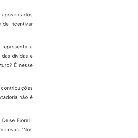
s aposentados
 de incentivar
 representa a
 das dívidas e
turo? É nesse
 contribuições
ntadoria não é
eise Fiorelli,
empresas: “Nos