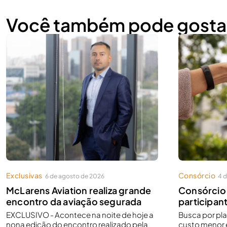
Você também pode gosta
Exclusivas
Consórcio
6 de agosto de 2026
4 
McLarens Aviation realiza grande
Consórcio 
encontro da aviação segurada
participant
EXCLUSIVO - Acontece na noite de hoje a
Busca por pl
nona edição do encontro realizado pela
custo menor 