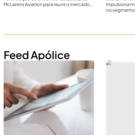
McLarens Aviation para reunir o mercado...
impulsiona m
no segmento 
Feed Apólice