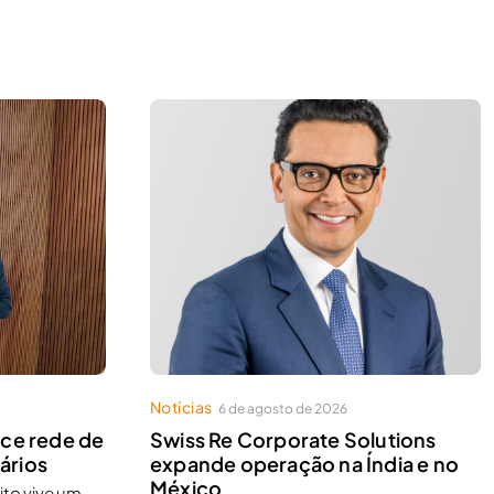
Notícias
6 de agosto de 2026
ece rede de
Swiss Re Corporate Solutions
ários
expande operação na Índia e no
México
ito vive um