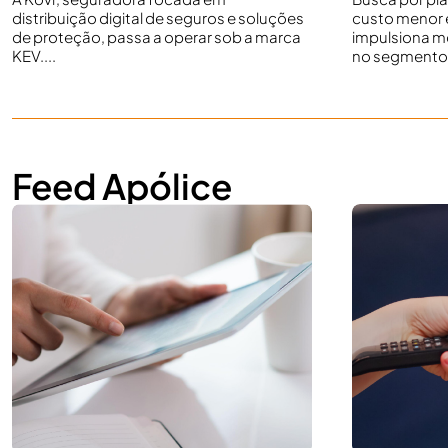
distribuição digital de seguros e soluções
custo menor 
de proteção, passa a operar sob a marca
impulsiona m
KEV....
no segmento 
Feed Apólice