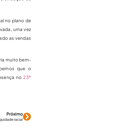
ial no plano de
ivada, uma vez
nado as vendas
ria muito bem-
abemos que o
resença no
23º
Próximo
uidade racial