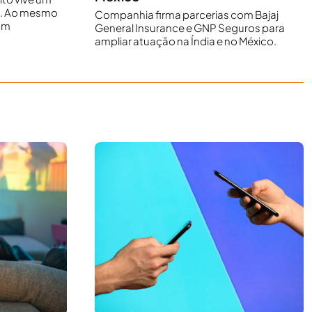
. Ao mesmo
Companhia firma parcerias com Bajaj
om
General Insurance e GNP Seguros para
ampliar atuação na Índia e no México.