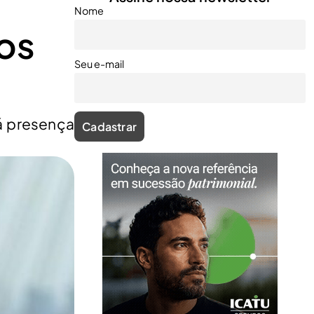
Nome
dos
Seu e-mail
rá presença