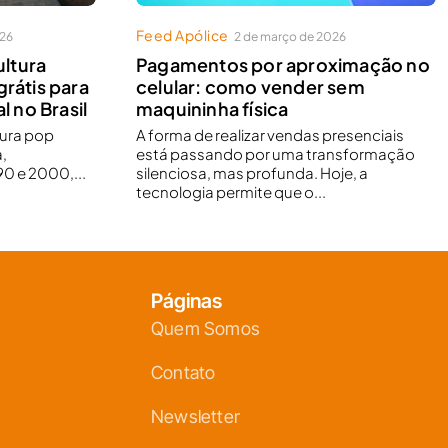
Feed Apólice
026
2 de março de 2026
ltura
Pagamentos por aproximação no
grátis para
celular: como vender sem
l no Brasil
maquininha física
tura pop
A forma de realizar vendas presenciais
,
está passando por uma transformação
0 e 2000,...
silenciosa, mas profunda. Hoje, a
tecnologia permite que o...
Páginas
Quem Somos
Contato
Newsletter