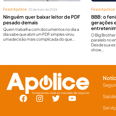
Feed Apólice
Feed Apólice
22 de maio de 2026
Ninguém quer baixar leitor de PDF
BBB: o fe
pesado demais
gerações 
entretenim
Quem trabalha com documentos no dia a
dia sabe que abrir um PDF simples virou
O Big Brothe
umadecisão mais complicada do que...
paralelo no e
Desde sua est
show...
Notíc
Segur
Saúde
Servi