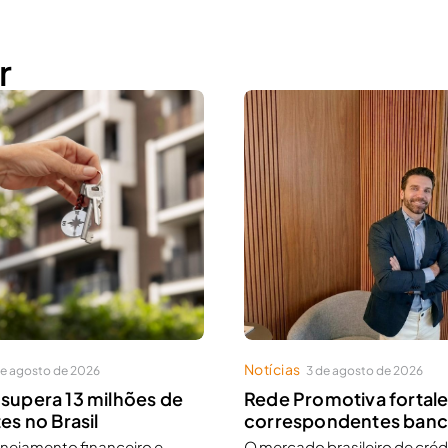
r
Notícias
de agosto de 2026
3 de agosto de 2026
supera 13 milhões de
Rede Promotiva fortal
es no Brasil
correspondentes banc
anejamento financeiro e
O mercado brasileiro de créd