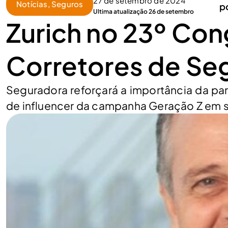
27 de setembro de 2024
Notícias
,
Seguros
p
Ultima atualização 26 de setembro
Zurich no 23º Con
Corretores de Se
Seguradora reforçará a importância da par
de influencer da campanha Geração Z em 