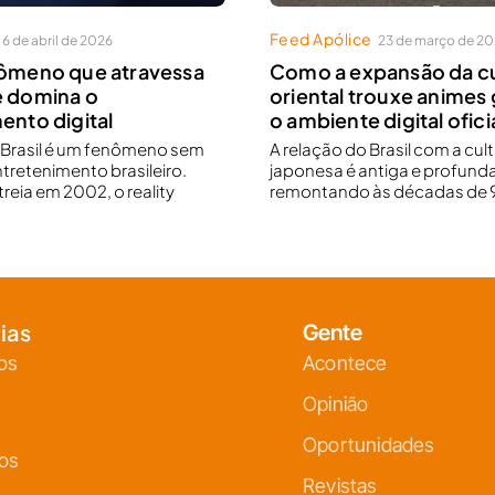
Feed Apólice
6 de abril de 2026
23 de março de 2
nômeno que atravessa
Como a expansão da cu
e domina o
oriental trouxe animes 
ento digital
o ambiente digital oficia
r Brasil é um fenômeno sem
A relação do Brasil com a cul
ntretenimento brasileiro.
japonesa é antiga e profunda
reia em 2002, o reality
remontando às décadas de 9
ias
Gente
os
Acontece
Opinião
Oportunidades
ços
Revistas