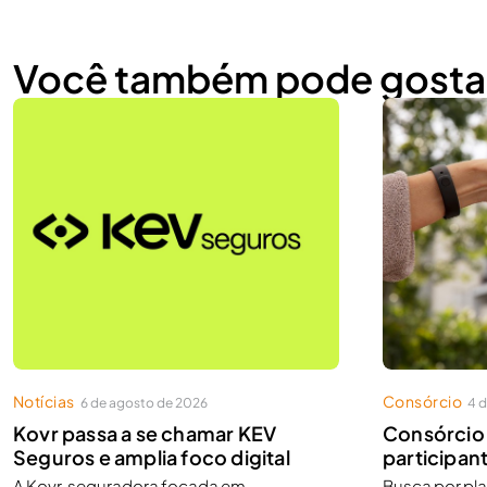
Você também pode gosta
Notícias
Consórcio
6 de agosto de 2026
4 
Kovr passa a se chamar KEV
Consórcio 
Seguros e amplia foco digital
participant
A Kovr, seguradora focada em
Busca por pl