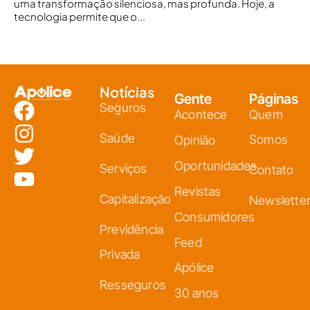
uma transformação silenciosa, mas profunda. Hoje, a
tecnologia permite que o...
Notícias
Gente
Páginas
Seguros
Acontece
Quem
Saúde
Somos
Opinião
Oportunidades
Serviços
Contato
Revistas
Capitalização
Newslette
Consumidores
Previdência
Feed
Privada
Apólice
Resseguros
30 anos