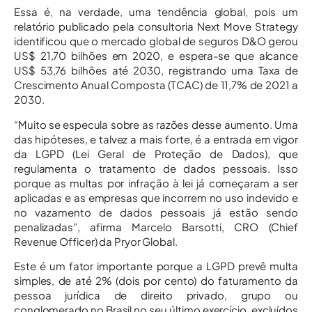
Essa é, na verdade, uma tendência global, pois um
relatório publicado pela consultoria Next Move Strategy
identificou que o mercado global de seguros D&O gerou
US$ 21,70 bilhões em 2020, e espera-se que alcance
US$ 53,76 bilhões até 2030, registrando uma Taxa de
Crescimento Anual Composta (TCAC) de 11,7% de 2021 a
2030.
“Muito se especula sobre as razões desse aumento. Uma
das hipóteses, e talvez a mais forte, é a entrada em vigor
da LGPD (Lei Geral de Proteção de Dados), que
regulamenta o tratamento de dados pessoais. Isso
porque as multas por infração à lei já começaram a ser
aplicadas e as empresas que incorrem no uso indevido e
no vazamento de dados pessoais já estão sendo
penalizadas”, afirma Marcelo Barsotti, CRO (Chief
Revenue Officer) da Pryor Global.
Este é um fator importante porque a LGPD prevê multa
simples, de até 2% (dois por cento) do faturamento da
pessoa jurídica de direito privado, grupo ou
conglomerado no Brasil no seu último exercício, excluídos