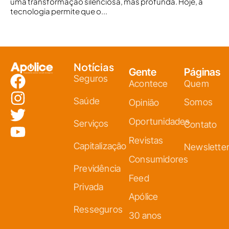
uma transformação silenciosa, mas profunda. Hoje, a
tecnologia permite que o...
Notícias
Gente
Páginas
Seguros
Acontece
Quem
Saúde
Somos
Opinião
Oportunidades
Serviços
Contato
Revistas
Capitalização
Newslette
Consumidores
Previdência
Feed
Privada
Apólice
Resseguros
30 anos