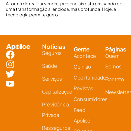
A forma de realizar vendas presenciais está passando por
uma transformação silenciosa, mas profunda. Hoje, a
tecnologia permite que o...
Notícias
Gente
Páginas
Seguros
Acontece
Quem
Saúde
Somos
Opinião
Oportunidades
Serviços
Contato
Revistas
Capitalização
Newslette
Consumidores
Previdência
Feed
Privada
Apólice
Resseguros