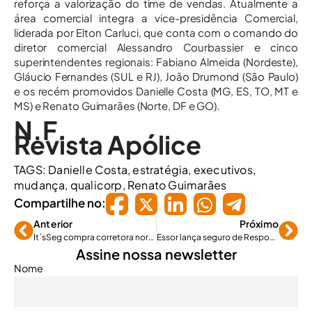
reforça a valorização do time de vendas. Atualmente a
área comercial integra a vice-presidência Comercial,
liderada por Elton Carluci, que conta com o comando do
diretor comercial Alessandro Courbassier e cinco
superintendentes regionais: Fabiano Almeida (Nordeste),
Gláucio Fernandes (SUL e RJ), João Drumond (São Paulo)
e os recém promovidos Danielle Costa (MG, ES, TO, MT e
MS) e Renato Guimarães (Norte, DF e GO).
N.F.
Revista Apólice
TAGS:
Danielle Costa
,
estratégia
,
executivos
,
mudança
,
qualicorp
,
Renato Guimarães
Compartilhe no:
Anterior
Próximo
It´sSeg compra corretora nordestina Basel
Essor lança seguro de Responsabilidade Civil “All Risks” para eventos
Assine nossa newsletter
Nome