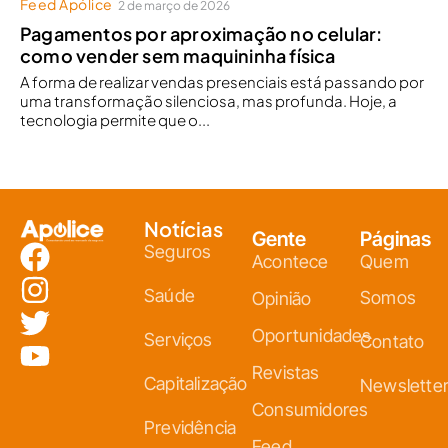
Feed Apólice
2 de março de 2026
Pagamentos por aproximação no celular:
como vender sem maquininha física
A forma de realizar vendas presenciais está passando por
uma transformação silenciosa, mas profunda. Hoje, a
tecnologia permite que o...
Notícias
Gente
Páginas
Seguros
Acontece
Quem
Saúde
Somos
Opinião
Oportunidades
Serviços
Contato
Revistas
Capitalização
Newslette
Consumidores
Previdência
Feed