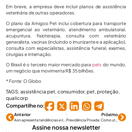
Em breve, a empresa deve incluir planos de assistência
veterinária de outras operadoras.
O plano da Amigoo Pet inclui cobertura para transporte
emergencial ao veterinário, atendimento ambulatorial,
acupuntura, fisioterapia, consulta com veterinário
generalista, vacinas (incluindo o imunizante e a aplicação),
consulta com especialistas, assistência funeral, exames,
cirurgias e internação.
O Brasil é o terceiro maior mercado para
pets
do mundo,
um negócio que movimenta R$ 35 bilhões.
* Fonte: O Globo
TAGS:
assistência pet
,
consumidor
,
pet
,
proteção
,
qualicorp
Compartilhe no:
Anterior
Próximo
Aon apresenta tendências e riscos para melhor tomada de decisões
Previdência Privada: Como utilizar o Imposto de Renda para iniciar?
Assine nossa newsletter