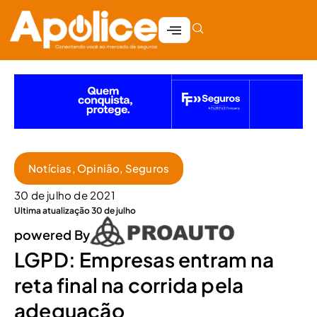
Notícias
,
Opinião
,
Seguros
30 de julho de 2021
Ultima atualização 30 de julho
powered By
LGPD: Empresas entram na
reta final na corrida pela
adequação