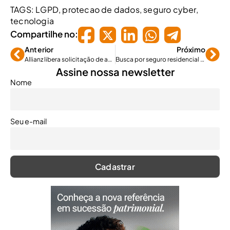
TAGS:
LGPD
,
protecao de dados
,
seguro cyber
,
tecnologia
Compartilhe no:
Anterior
Próximo
Allianz libera solicitação de assistência 24h via WhatsApp
Busca por seguro residencial cresce 28,4% no Ceará
Assine nossa newsletter
Nome
Seu e-mail