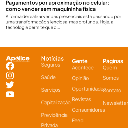
Pagamentos por aproximação no celular:
como vender sem maquininha física
A forma de realizar vendas presenciais está passando por
uma transformação silenciosa, mas profunda. Hoje, a
tecnologia permite que o...
Notícias
Gente
Páginas
Seguros
Acontece
Quem
Saúde
Somos
Opinião
Oportunidades
Serviços
Contato
Revistas
Capitalização
Newslette
Consumidores
Previdência
Feed
Privada