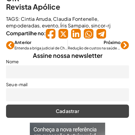
Revista Apólice
TAGS:
Cintia Arruda
,
Claudia Fontenelle
,
empoderadas
,
evento
,
Íris Sampaio
,
sincor-rj
Compartilhe no:
Anterior
Próximo
Entenda a briga judicial de Chubb e Fator contra os irmãos Efromovich
Redução de custos na saúde é tema de audiência do Senado
Assine nossa newsletter
Nome
Seu e-mail