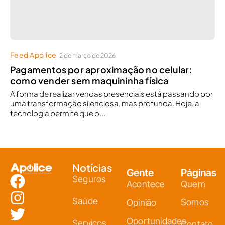
Feed Apólice
2 de março de 2026
Pagamentos por aproximação no celular:
como vender sem maquininha física
A forma de realizar vendas presenciais está passando por
uma transformação silenciosa, mas profunda. Hoje, a
tecnologia permite que o...
Notícias
Gente
Páginas
Seguros
Acontece
Quem
Saúde
Somos
Opinião
Oportunidades
Serviços
Contato