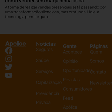
como vender sem maquininha física
A forma de realizar vendas presenciais está passando por
uma transformação silenciosa, mas profunda. Hoje, a
tecnologia permite que o...
Notícias
Gente
Páginas
Seguros
Acontece
Quem
Saúde
Somos
Opinião
Oportunidades
Serviços
Contato
Revistas
Capitalização
Newslette
Consumidores
Previdência
Feed
Privada
Apólice