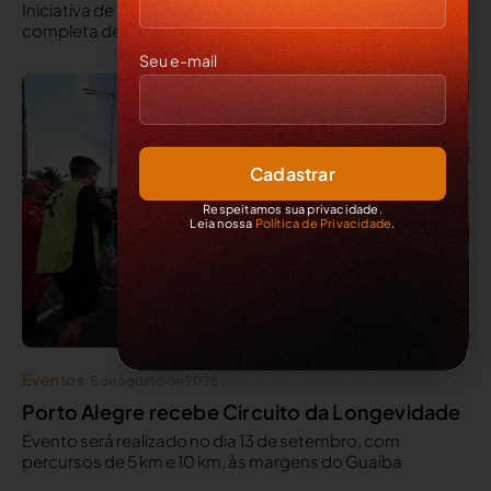
Iniciativa de responsabilidade social, ofereceu estrutura
completa de consultório, com atendimentos gratuitos
Seu e-mail
Respeitamos sua privacidade.
Leia nossa
Política de Privacidade
.
Eventos
5 de agosto de 2026
Porto Alegre recebe Circuito da Longevidade
Evento será realizado no dia 13 de setembro, com
percursos de 5 km e 10 km, às margens do Guaíba