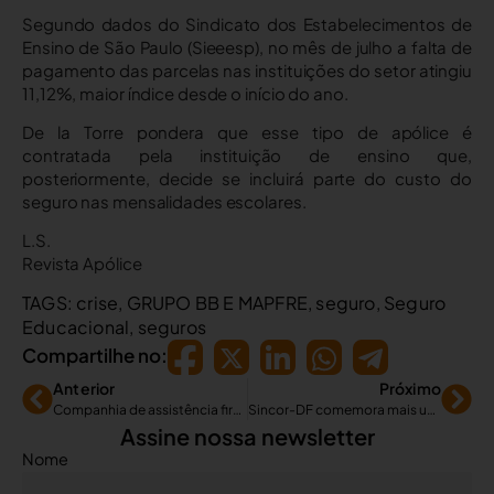
Segundo dados do Sindicato dos Estabelecimentos de
Ensino de São Paulo (Sieeesp), no mês de julho a falta de
pagamento das parcelas nas instituições do setor atingiu
11,12%, maior índice desde o início do ano.
De la Torre pondera que esse tipo de apólice é
contratada pela instituição de ensino que,
posteriormente, decide se incluirá parte do custo do
seguro nas mensalidades escolares.
L.S.
Revista Apólice
TAGS:
crise
,
GRUPO BB E MAPFRE
,
seguro
,
Seguro
Educacional
,
seguros
Compartilhe no:
Anterior
Próximo
Companhia de assistência firma parceria com Mitsubishi Motors
Sincor-DF comemora mais uma edição do Troféu Alvorada
Assine nossa newsletter
Nome