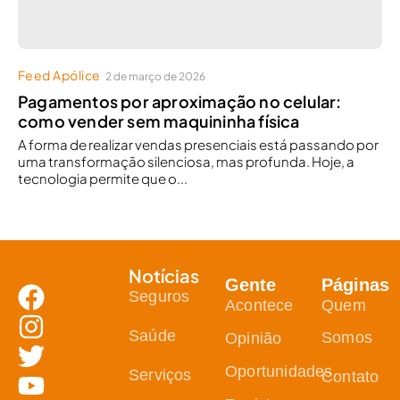
Feed Apólice
2 de março de 2026
Pagamentos por aproximação no celular:
como vender sem maquininha física
A forma de realizar vendas presenciais está passando por
uma transformação silenciosa, mas profunda. Hoje, a
tecnologia permite que o...
Notícias
Gente
Páginas
Seguros
Acontece
Quem
Saúde
Somos
Opinião
Oportunidades
Serviços
Contato