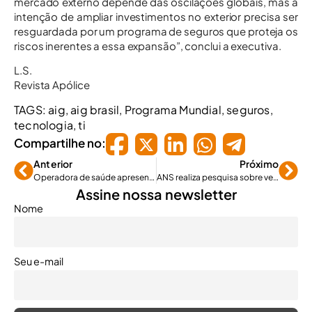
mercado externo depende das oscilações globais, mas a
intenção de ampliar investimentos no exterior precisa ser
resguardada por um programa de seguros que proteja os
riscos inerentes a essa expansão”, conclui a executiva.
L.S.
Revista Apólice
TAGS:
aig
,
aig brasil
,
Programa Mundial
,
seguros
,
tecnologia
,
ti
Compartilhe no:
Anterior
Próximo
Operadora de saúde apresenta nova campanha publicitária
ANS realiza pesquisa sobre venda online de planos de saúde
Assine nossa newsletter
Nome
Seu e-mail