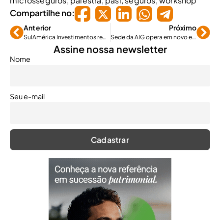
microsseguros
,
palestra
,
pasi
,
seguros
,
workshop
Compartilhe no:
Anterior
Próximo
SulAmérica Investimentos reúne investidores e empresas investidas
Sede da AIG opera em novo endereço
Assine nossa newsletter
Nome
Seu e-mail