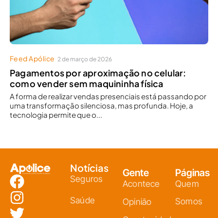
Feed Apólice
2 de março de 2026
Pagamentos por aproximação no celular:
como vender sem maquininha física
A forma de realizar vendas presenciais está passando por
uma transformação silenciosa, mas profunda. Hoje, a
tecnologia permite que o...
Notícias
Gente
Páginas
Seguros
Acontece
Quem
Saúde
Somos
Opinião