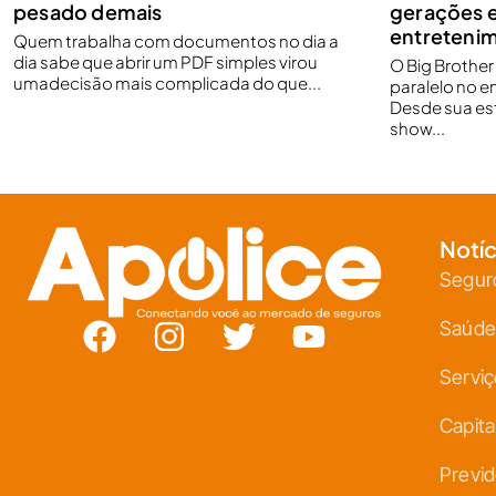
pesado demais
gerações 
entretenim
Quem trabalha com documentos no dia a
dia sabe que abrir um PDF simples virou
O Big Brothe
umadecisão mais complicada do que...
paralelo no e
Desde sua est
show...
Notíc
Segur
Saúde
Servi
Capita
Previd