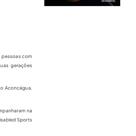
ra pessoas com
duas gerações
do Aconcágua,
companharam na
isabled Sports