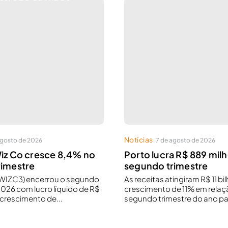
Notícias
agosto de 2026
7 de agosto de 2026
iz Co cresce 8,4% no
Porto lucra R$ 889 mil
rimestre
segundo trimestre
: WIZC3) encerrou o segundo
As receitas atingiram R$ 11 bi
2026 com lucro líquido de R$
crescimento de 11% em relaç
 crescimento de...
segundo trimestre do ano p