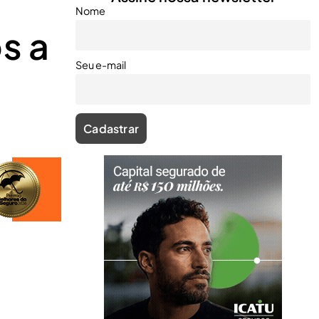
Nome
s a
Seu e-mail