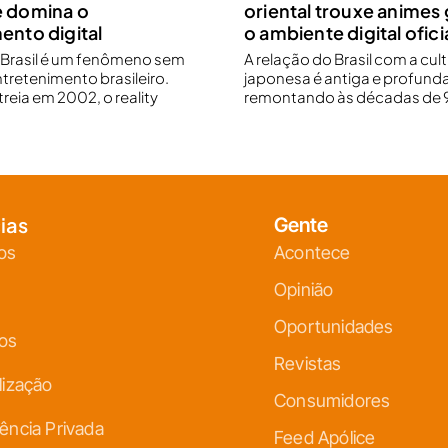
e domina o
oriental trouxe animes 
ento digital
o ambiente digital oficia
r Brasil é um fenômeno sem
A relação do Brasil com a cul
ntretenimento brasileiro.
japonesa é antiga e profunda
reia em 2002, o reality
remontando às décadas de 9
ias
Gente
os
Acontece
Opinião
Oportunidades
ços
Revistas
lização
Consumidores
ência Privada
Feed Apólice