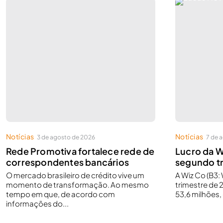
Notícias
Notícias
3 de agosto de 2026
7 de 
Rede Promotiva fortalece rede de
Lucro da W
correspondentes bancários
segundo t
O mercado brasileiro de crédito vive um
A Wiz Co (B3
momento de transformação. Ao mesmo
trimestre de 
tempo em que, de acordo com
53,6 milhões,
informações do...