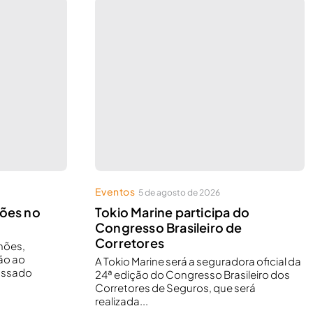
Eventos
5 de agosto de 2026
hões no
Tokio Marine participa do
Congresso Brasileiro de
Corretores
lhões,
ão ao
A Tokio Marine será a seguradora oficial da
assado
24ª edição do Congresso Brasileiro dos
Corretores de Seguros, que será
realizada...