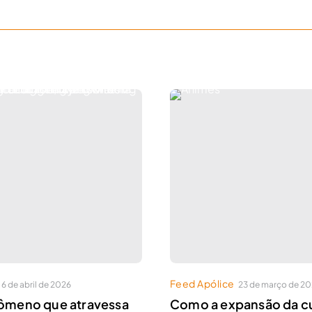
Feed Apólice
6 de abril de 2026
23 de março de 2
nômeno que atravessa
Como a expansão da cu