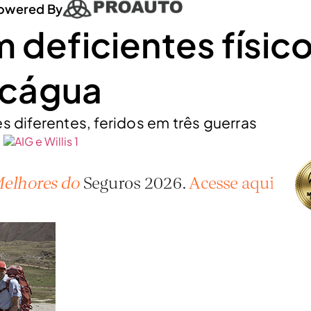
owered By
m deficientes físico
ncágua
s diferentes, feridos em três guerras