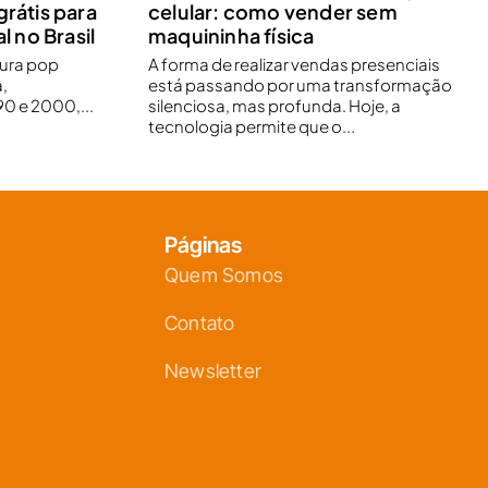
grátis para
celular: como vender sem
l no Brasil
maquininha física
tura pop
A forma de realizar vendas presenciais
,
está passando por uma transformação
0 e 2000,...
silenciosa, mas profunda. Hoje, a
tecnologia permite que o...
Páginas
Quem Somos
Contato
Newsletter