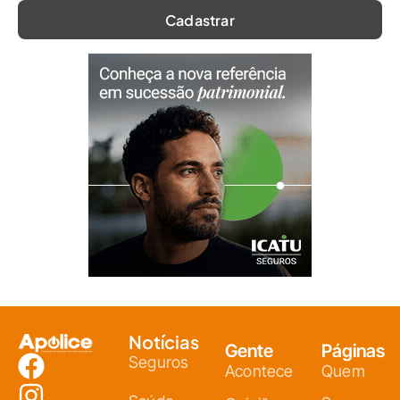
Notícias
Gente
Páginas
Seguros
Acontece
Quem