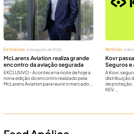
Exclusivas
Notícias
6 de agosto de 2026
6 de 
McLarens Aviation realiza grande
Kovr passa
encontro da aviação segurada
Seguros e 
EXCLUSIVO - Acontece na noite de hoje a
A Kovr, segu
nona edição do encontro realizado pela
distribuição 
McLarens Aviation para reunir o mercado...
de proteção,
KEV....