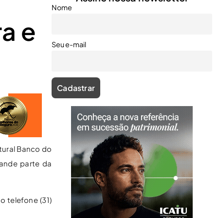
Nome
ra e
Seu e-mail
ltural Banco do
rande parte da
 telefone (31)