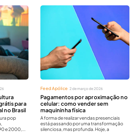
Feed Apólice
026
2 de março de 2026
ltura
Pagamentos por aproximação no
grátis para
celular: como vender sem
l no Brasil
maquininha física
tura pop
A forma de realizar vendas presenciais
,
está passando por uma transformação
0 e 2000,...
silenciosa, mas profunda. Hoje, a