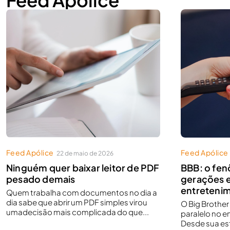
Feed Apólice
Feed Apólice
Feed Apólice
22 de maio de 2026
Ninguém quer baixar leitor de PDF
BBB: o fe
pesado demais
gerações 
entretenim
Quem trabalha com documentos no dia a
dia sabe que abrir um PDF simples virou
O Big Brothe
umadecisão mais complicada do que...
paralelo no e
Desde sua est