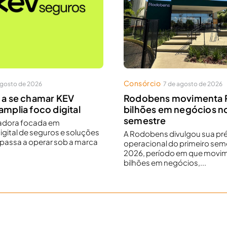
Consórcio
agosto de 2026
7 de agosto de 2026
 a se chamar KEV
Rodobens movimenta R
amplia foco digital
bilhões em negócios n
semestre
radora focada em
digital de seguros e soluções
A Rodobens divulgou sua pré
 passa a operar sob a marca
operacional do primeiro sem
2026, período em que movim
bilhões em negócios,...