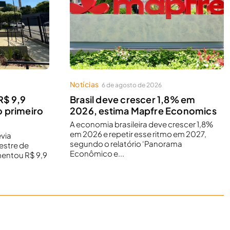
Notícias
6 de agosto de 2026
$ 9,9
Brasil deve crescer 1,8% em
o primeiro
2026, estima Mapfre Economics
A economia brasileira deve crescer 1,8%
em 2026 e repetir esse ritmo em 2027,
via
segundo o relatório ‘Panorama
estre de
Econômico e...
entou R$ 9,9