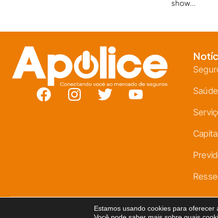
show...
Notíc
Segur
Saúde
Servi
Capita
Previd
Resse
Estamos usando cookies para oferecer a
Copyright © 2026 Revista Apólice. Todos os direitos reservados.
Po
Você pode saber mais sobre quais cook