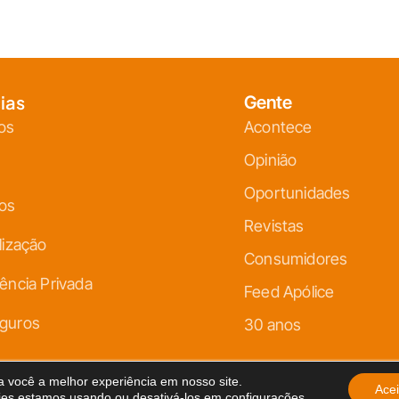
ias
Gente
os
Acontece
Opinião
Oportunidades
ços
Revistas
lização
Consumidores
ência Privada
Feed Apólice
guros
30 anos
 você a melhor experiência em nosso site.
lítica de Privacidade
Acei
ies estamos usando ou desativá-los em
configurações
.