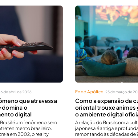
Feed Apólice
6 de abril de 2026
23 de março de 2
nômeno que atravessa
Como a expansão da cu
e domina o
oriental trouxe animes 
ento digital
o ambiente digital oficia
r Brasil é um fenômeno sem
A relação do Brasil com a cul
ntretenimento brasileiro.
japonesa é antiga e profunda
reia em 2002, o reality
remontando às décadas de 9