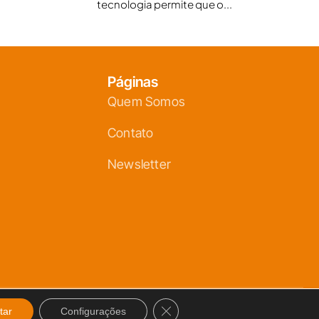
tecnologia permite que o...
Páginas
Quem Somos
Contato
Newsletter
Close GDPR Cookie Banner
Desenvo
tar
Configurações