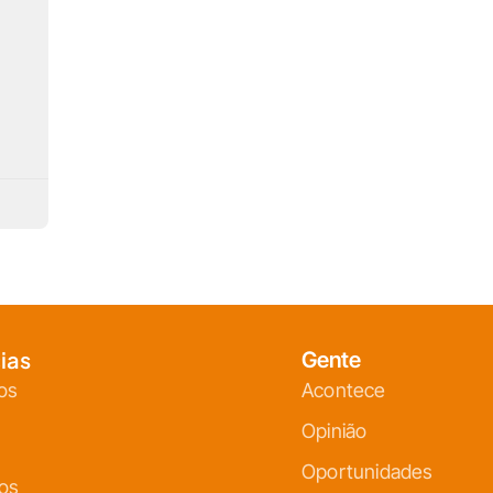
ias
Gente
os
Acontece
Opinião
Oportunidades
ços