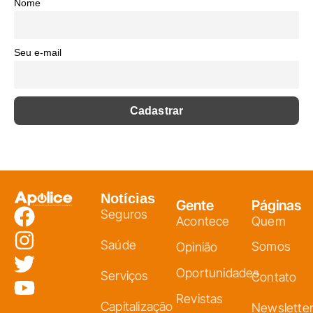
Nome
Seu e-mail
Notícias
Gente
Páginas
Seguros
Acontece
Quem
Saúde
Somos
Opinião
Oportunidades
Serviços
Contato
Revistas
Capitalização
Newslette