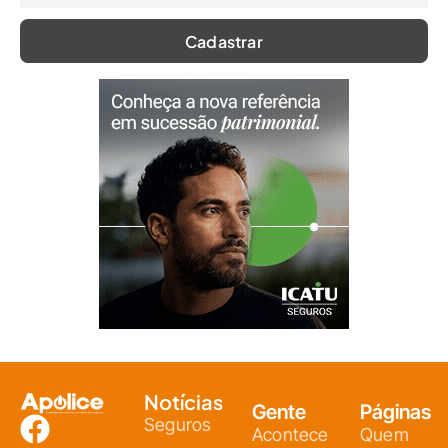
Notícias
Gente
Páginas
Seguros
Acontece
Quem