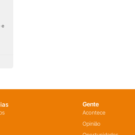
 e
ias
Gente
os
Acontece
Opinião
Oportunidades