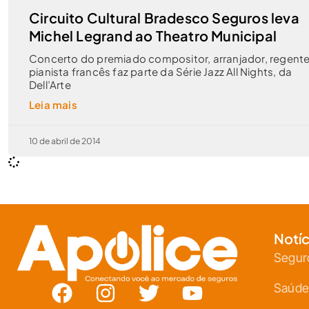
Circuito Cultural Bradesco Seguros leva
Michel Legrand ao Theatro Municipal
Concerto do premiado compositor, arranjador, regente
pianista francês faz parte da Série Jazz All Nights, da
Dell’Arte
Leia mais
10 de abril de 2014
Notíc
Segur
Saúde