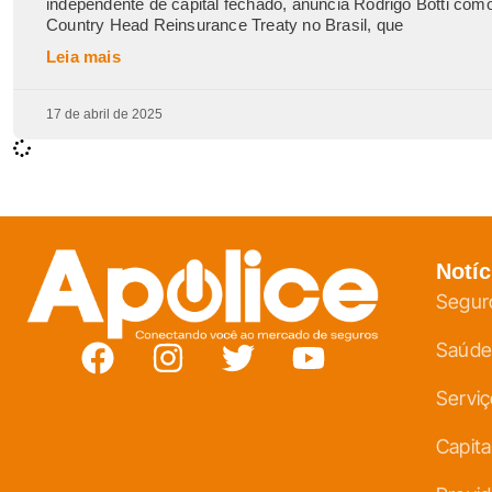
independente de capital fechado, anuncia Rodrigo Botti com
Country Head Reinsurance Treaty no Brasil, que
Leia mais
17 de abril de 2025
Notíc
Segur
Saúde
Servi
Capita