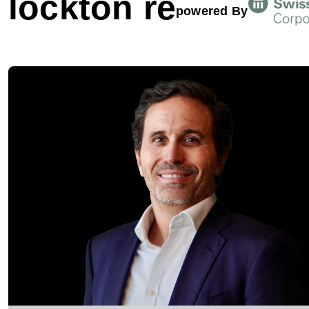
lockton re
powered By