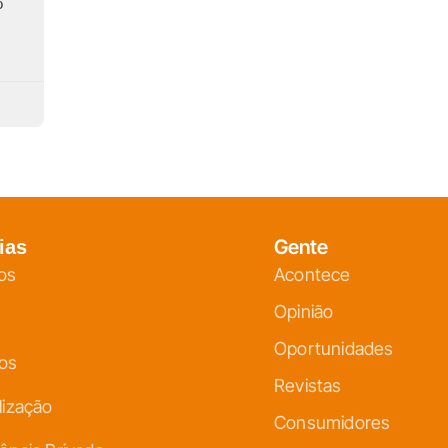
o
Gente
ias
os
Acontece
Opinião
Oportunidades
ços
Revistas
lização
Consumidores