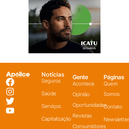
Notícias
Gente
Páginas
Seguros
Acontece
Quem
Saúde
Somos
Opinião
Oportunidades
Serviços
Contato
Revistas
Capitalização
Newslette
Consumidores