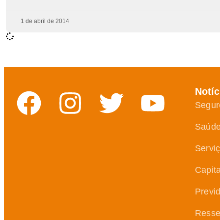
1 de abril de 2014
Notíc
Segur
Saúd
Servi
Capit
Previ
Resse