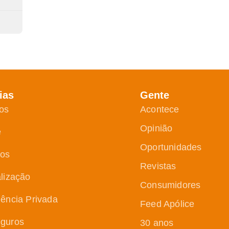
ias
Gente
os
Acontece
Opinião
e
Oportunidades
ços
Revistas
alização
Consumidores
dência Privada
Feed Apólice
guros
30 anos