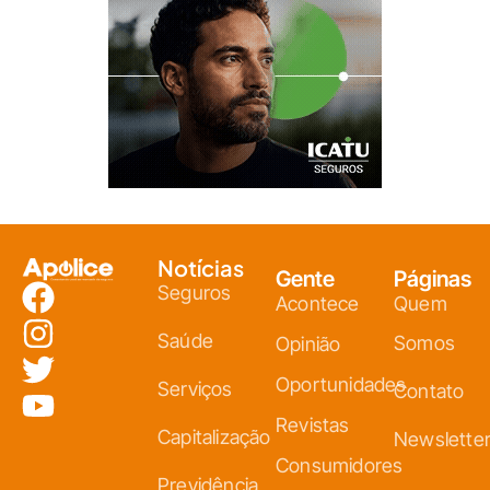
Notícias
Gente
Páginas
Seguros
Acontece
Quem
Saúde
Somos
Opinião
Oportunidades
Serviços
Contato
Revistas
Capitalização
Newslette
Consumidores
Previdência