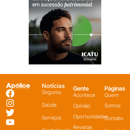
Notícias
Gente
Páginas
Seguros
Acontece
Quem
Saúde
Somos
Opinião
Oportunidades
Serviços
Contato
Revistas