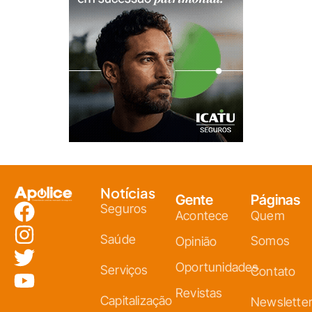
Notícias
Gente
Páginas
Seguros
Acontece
Quem
Saúde
Somos
Opinião
Oportunidades
Serviços
Contato
Revistas
Capitalização
Newslette