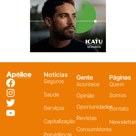
Notícias
Gente
Páginas
Seguros
Acontece
Quem
Saúde
Somos
Opinião
Oportunidades
Serviços
Contato
Revistas
Capitalização
Newslette
Consumidores
Previdência