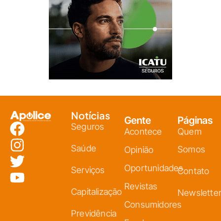
Notícias
Gente
Páginas
Seguros
Acontece
Quem
Saúde
Somos
Opinião
Oportunidades
Serviços
Contato
Revistas
Capitalização
Newslette
Consumidores
Previdência