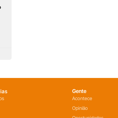
o
ias
Gente
os
Acontece
Opinião
Oportunidades