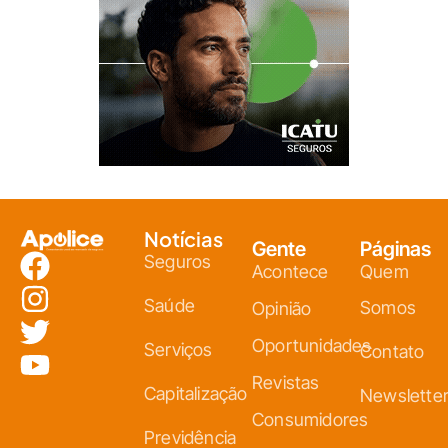
Notícias
Gente
Páginas
Seguros
Acontece
Quem
Saúde
Somos
Opinião
Oportunidades
Serviços
Contato
Revistas
Capitalização
Newslette
Consumidores
Previdência