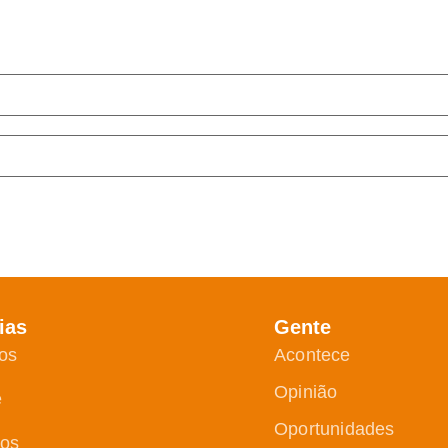
ias
Gente
os
Acontece
Opinião
e
Oportunidades
ços