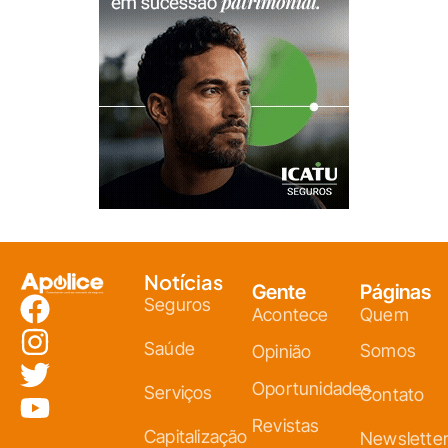
Notícias
Gente
Páginas
Seguros
Acontece
Quem
Saúde
Somos
Opinião
Oportunidades
Serviços
Contato
Revistas
Capitalização
Newslette