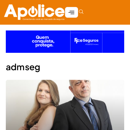
admseg