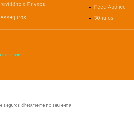
revidência Privada
Feed Apólice
esseguros
30 anos
 Privacidade
de seguros diretamente no seu e-mail.