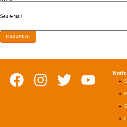
Seu e-mail
Notíc
S
S
S
C