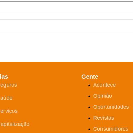
ias
Gente
eguros
Acontece
Opinião
aúde
Oportunidades
erviços
Revistas
apitalização
Consumidores