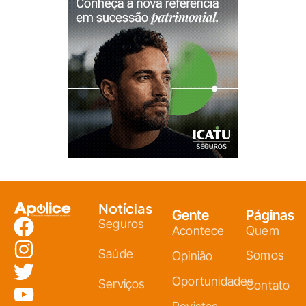
Notícias
Gente
Páginas
Seguros
Acontece
Quem
Saúde
Somos
Opinião
Oportunidades
Serviços
Contato