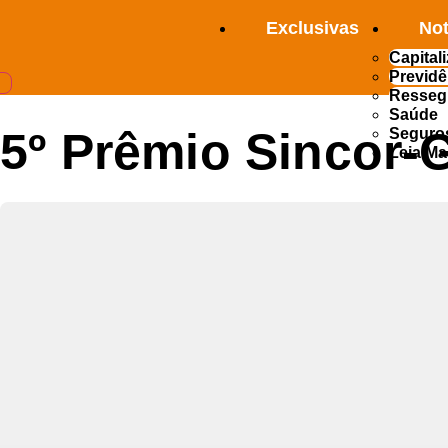
Ir
Exclusivas
Not
para
o
Capital
conteúdo
Previdê
Resseg
Saúde
5º Prêmio Sincor-
Seguro
Leia Ma