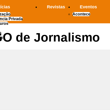
ícias
Revistas
Eventos
ização
Acontece
ncia Privada
uros
GO de Jornalismo
s
is