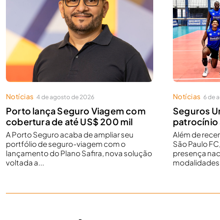
Notícias
Notícias
4 de agosto de 2026
6 de 
Porto lança Seguro Viagem com
Seguros U
cobertura de até US$ 200 mil
patrocínio
A Porto Seguro acaba de ampliar seu
Além de rece
portfólio de seguro-viagem com o
São Paulo FC
lançamento do Plano Safira, nova solução
presença nac
voltada a...
modalidades.