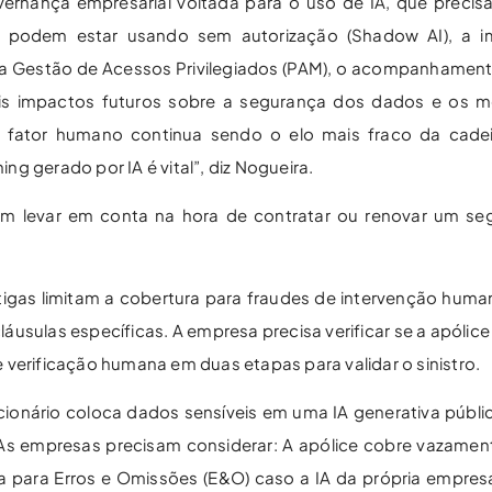
nança empresarial voltada para o uso de IA, que precisa
s podem estar usando sem autorização (Shadow AI), a 
e da Gestão de Acessos Privilegiados (PAM), o acompanhamen
eis impactos futuros sobre a segurança dos dados e os 
“O fator humano continua sendo o elo mais fraco da cade
ing gerado por IA é vital”, diz Nogueira.
am levar em conta na hora de contratar ou renovar um s
tigas limitam a cobertura para fraudes de intervenção hum
láusulas específicas. A empresa precisa verificar se a apólic
 verificação humana em duas etapas para validar o sinistro.
ionário coloca dados sensíveis em uma IA generativa públi
As empresas precisam considerar: A apólice cobre vazamen
ura para Erros e Omissões (E&O) caso a IA da própria empre