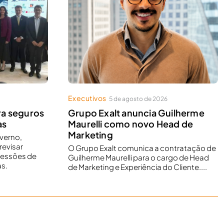
Executivos
5 de agosto de 2026
ra seguros
Grupo Exalt anuncia Guilherme
as
Maurelli como novo Head de
Marketing
overno,
revisar
O Grupo Exalt comunica a contratação de
cessões de
Guilherme Maurelli para o cargo de Head
as.
de Marketing e Experiência do Cliente....