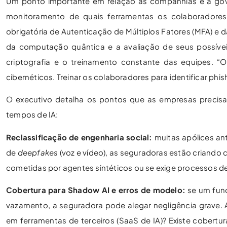
Um ponto importante em relação às companhias é a gover
monitoramento de quais ferramentas os colaboradore
obrigatória de Autenticação de Múltiplos Fatores (MFA) 
da computação quântica e a avaliação de seus possív
criptografia e o treinamento constante das equipes. 
cibernéticos. Treinar os colaboradores para identificar phish
O executivo detalha os pontos que as empresas precis
tempos de IA:
Reclassificação de engenharia social:
muitas apólices an
de
deepfakes
(voz e vídeo), as seguradoras estão criando c
cometidas por agentes sintéticos ou se exige processos de
Cobertura para Shadow AI e erros de modelo:
se um func
vazamento, a seguradora pode alegar negligência grave. 
em ferramentas de terceiros (SaaS de IA)? Existe cobert