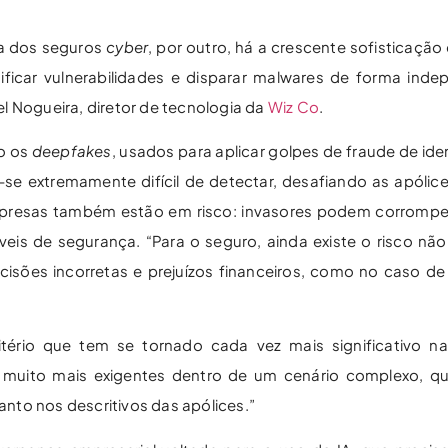
ia dos seguros
cyber
, por outro, há a crescente sofisticação
ificar vulnerabilidades e disparar malwares de forma ind
l Nogueira, diretor de tecnologia da
Wiz Co
.
ão os
deepfakes
, usados para aplicar golpes de fraude de id
u-se extremamente difícil de detectar, desafiando as apóli
 empresas também estão em risco: invasores podem corromp
íveis de segurança. “Para o seguro, ainda existe o risco nã
isões incorretas e prejuízos financeiros, como no caso de
ério que tem se tornado cada vez mais significativo na
o muito mais exigentes dentro de um cenário complexo, q
nto nos descritivos das apólices.”