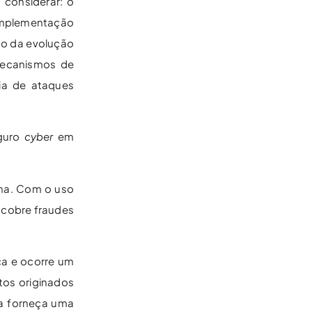
 considerar: o
implementação
to da evolução
mecanismos de
ia de ataques
eguro
cyber
em
ana. Com o uso
e cobre fraudes
ca e ocorre um
tos originados
sa forneça uma