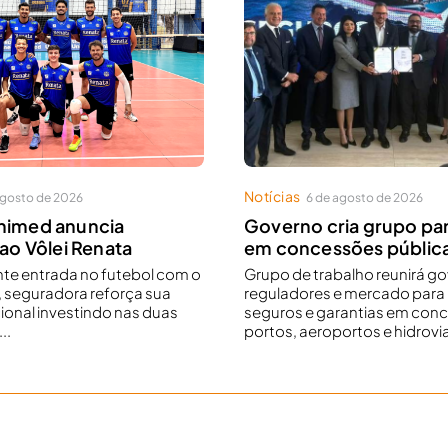
Notícias
agosto de 2026
6 de agosto de 2026
nimed anuncia
Governo cria grupo pa
 ao Vôlei Renata
em concessões públic
nte entrada no futebol com o
Grupo de trabalho reunirá g
, seguradora reforça sua
reguladores e mercado para 
ional investindo nas duas
seguros e garantias em con
..
portos, aeroportos e hidrovi