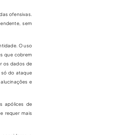
 das ofensivas.
ependente, sem
entidade. O uso
ces que cobrem
er os dados de
o só do ataque
 alucinações e
s apólices de
ue requer mais