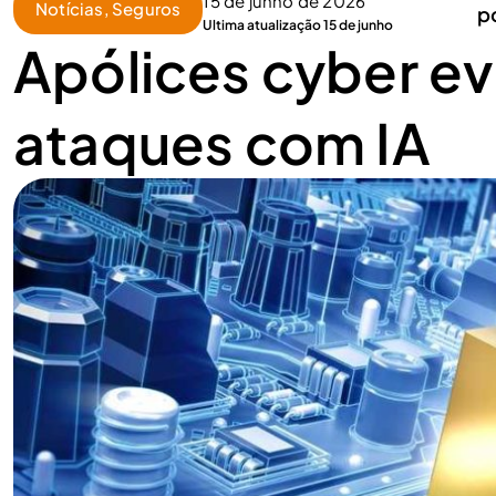
15 de junho de 2026
Notícias
,
Seguros
p
Ultima atualização 15 de junho
Apólices cyber ev
ataques com IA