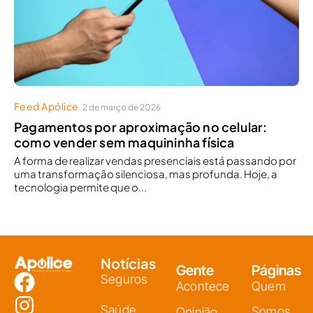
Feed Apólice
2 de março de 2026
Pagamentos por aproximação no celular:
como vender sem maquininha física
A forma de realizar vendas presenciais está passando por
uma transformação silenciosa, mas profunda. Hoje, a
tecnologia permite que o...
Notícias
Gente
Páginas
Seguros
Acontece
Quem
Saúde
Somos
Opinião