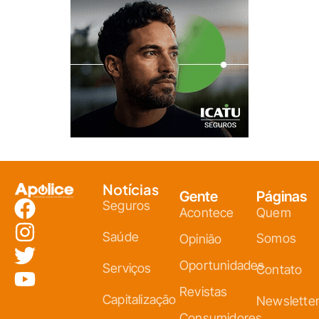
Notícias
Gente
Páginas
Seguros
Acontece
Quem
Saúde
Somos
Opinião
Oportunidades
Serviços
Contato
Revistas
Capitalização
Newslette
Consumidores