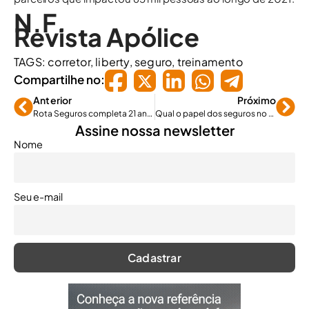
N.F.
Revista Apólice
TAGS:
corretor
,
liberty
,
seguro
,
treinamento
Compartilhe no:
Anterior
Próximo
Rota Seguros completa 21 anos e comemora expansão
Qual o papel dos seguros no planejamento financeiro?
Assine nossa newsletter
Nome
Seu e-mail