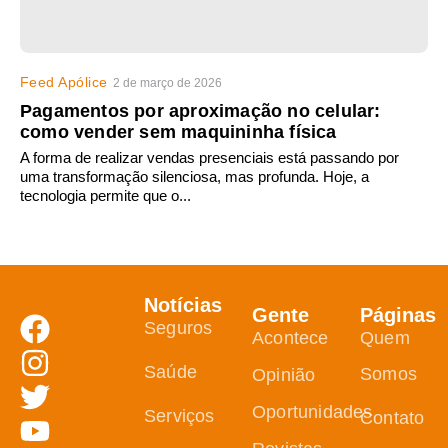
Feed Apólice
2 de março de 2026
Pagamentos por aproximação no celular:
como vender sem maquininha física
A forma de realizar vendas presenciais está passando por
uma transformação silenciosa, mas profunda. Hoje, a
tecnologia permite que o...
Notícias
Gente
Páginas
Seguros
Acontece
Quem
Saúde
Somos
Opinião
Oportunidades
Serviços
Contato