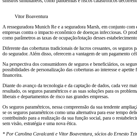
sinistros simultâneos, como pandemias e riscos catastróficos decorren
Vitor Boaventura
A resseguradora Munich Re e a seguradora Marsh, em conjunto com e
empresas contra o impacto econômico de doenças infecciosas. O produ
como parâmetros as taxas de ocupação/lotação desses estabeleciment
Diferente das coberturas tradicionais de lucros cessantes, os seguros
do segurador. Além disso, oferecem a vantagem de um pagamento céle
Na perspectiva dos consumidores de seguros e beneficiários, os segur
possibilidades de personalização das coberturas ao interesse e apetite
financeira.
Diante do avanço da tecnologia e da captação de dados, cada vez mai
resultado, os seguros paramétricos e as suas soluções para os problem
liberais e departamentos de risco nas grandes empresas.
Os seguros paramétricos, nessa compreensão da sua tendente ampliação,
se os seguros paramétricos como uma alternativa para esse tempo deli
contribuindo para a realização da sua função social, para o restabel
sem visão, estratégia e uma nova ética.
* Por Carolina Cavalcanti e Vitor Boaventura, sócios do Ernesto T