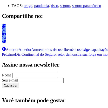
TAGS:
artigo
,
pandemia
,
risco
,
seguro
,
seguro paramétrico
Compartilhe no:
Anterior
Anterior
Aumento dos riscos cibernéticos exige capacitação
Próximo
Dia Continental do Seguro: setor demonstra sua força em mo
Assine nossa newsletter
Nome
Seu e-mail
Você também pode gostar