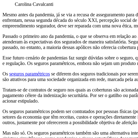
Carolina Cavalcanti
Mesmo antes da pandemia, já se via a recusa de asseguramento para div
enfrentam, nessa segunda década do século XXI, percepção social de d
empreendimento segurador, deve ser reparada com uma nova ética, muit
Passado o primeiro ano da pandemia, o que se observa em relação ao a
atenderam às expectativas dos segurados de maneira satisfatória. S
passado, no entanto, a maioria dessas apólices não oferecia cobertura
Esse futuro cenário de pandemias faz surgir dúvidas sobre o seguro, 
e regulação. Os seguros paramétricos, embora não sejam um produto n
Os
seguros paramétricos
se diferem dos seguros tradicionais por sere
são atrativos para uma sociedade organizada em rede, marcada pela auto
Tratam-se de contratos de seguro nos quais as coberturas são acionad
pagamento célere da indenização securitária. Por ser o gatilho ou pa
acionar estipulado.
Os seguros paramétricos podem ser contratados por pessoas físicas (por
setores da economia que têm receitas, custos e operações diretamente
outros, justamente por oferecerem a possibilidade objetiva de aferiçã
Mas não só. Os seguros paramétricos também são uma alternativa inter