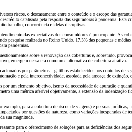
ersos riscos, o descasamento entre o conteúdo e o escopo das garantias 
escrédito catalisada pela resposta das seguradoras à pandemia. Esta cr
o trabalho, concorrência e ideias disruptivas.
tendimento das expectativas dos consumidores é preocupante. As cobert
egundo pesquisa realizada no Reino Unido, 17,3% das pequenas e médias
 para pandemias.
questionamentos sobre a renovação das coberturas e, sobretudo, provoca
ovo, emergem nessa era como uma alternativa de cobertura atrativa.
m acionados por parâmetros – gatilhos estabelecidos nos contratos de se
mação e pela interconectividade, assolada pela ameaça de extinção, entr
as por um elemento objetivo, isento da necessidade de apuração e quant
râmetro uma métrica aferível objetivamente, a extensão da indenização 
 exemplo, para a cobertura de riscos de viagens) e pessoas jurídicas, i
 impactados por questões da natureza, como variações inesperadas de tem
o da sua magnitude.
essante para o oferecimento de soluções para as deficiências dos segu