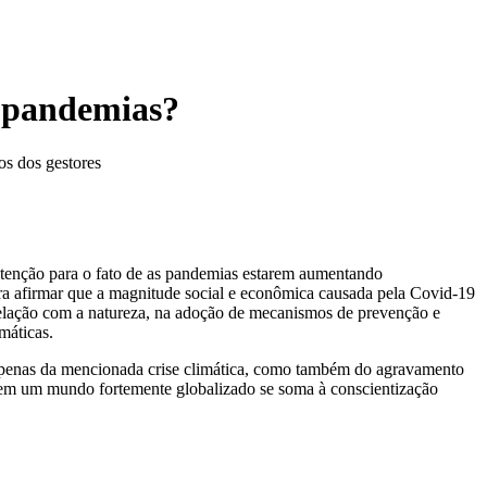
e pandemias?
os dos gestores
atenção para o fato de as pandemias estarem aumentando
ara afirmar que a magnitude social e econômica causada pela Covid-19
 relação com a natureza, na adoção de mecanismos de prevenção e
máticas.
apenas da mencionada crise climática, como também do agravamento
ios em um mundo fortemente globalizado se soma à conscientização