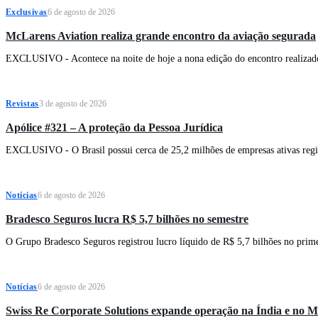
Exclusivas
6 de agosto de 2026
McLarens Aviation realiza grande encontro da aviação segurada
EXCLUSIVO - Acontece na noite de hoje a nona edição do encontro realizado
Revistas
3 de agosto de 2026
Apólice #321 – A proteção da Pessoa Jurídica
EXCLUSIVO - O Brasil possui cerca de 25,2 milhões de empresas ativas regist
Notícias
6 de agosto de 2026
Bradesco Seguros lucra R$ 5,7 bilhões no semestre
O Grupo Bradesco Seguros registrou lucro líquido de R$ 5,7 bilhões no prim
Notícias
6 de agosto de 2026
Swiss Re Corporate Solutions expande operação na Índia e no M