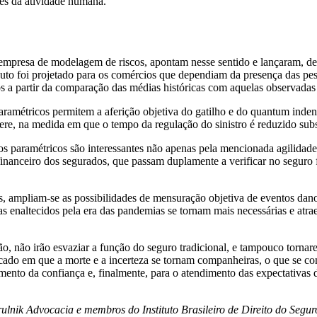
tes da atividade humana.
mpresa de modelagem de riscos, apontam nesse sentido e lançaram, des
to foi projetado para os comércios que dependiam da presença das pess
os a partir da comparação das médias históricas com aquelas observad
 paramétricos permitem a aferição objetiva do gatilho e do quantum inde
re, na medida em que o tempo da regulação do sinistro é reduzido sub
os paramétricos são interessantes não apenas pela mencionada agilidade
 financeiro dos segurados, que passam duplamente a verificar no seguro 
s, ampliam-se as possibilidades de mensuração objetiva de eventos dan
as enaltecidos pela era das pandemias se tornam mais necessárias e atr
 não irão esvaziar a função do seguro tradicional, e tampouco tornarem
cado em que a morte e a incerteza se tornam companheiras, o que se co
ecimento da confiança e, finalmente, para o atendimento das expectativa
zirulnik Advocacia e membros do
Instituto Brasileiro de Direito do Segu