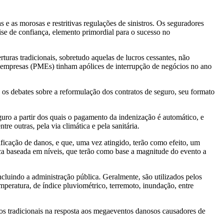
e as morosas e restritivas regulações de sinistros. Os seguradores
ise de confiança, elemento primordial para o sucesso no
uras tradicionais, sobretudo aquelas de lucros cessantes, não
 empresas (PMEs) tinham apólices de interrupção de negócios no ano
 os debates sobre a reformulação dos contratos de seguro, seu formato
guro a partir dos quais o pagamento da indenização é automático, e
e outras, pela via climática e pela sanitária.
ificação de danos, e que, uma vez atingido, terão como efeito, um
fica baseada em níveis, que terão como base a magnitude do evento a
ncluindo a administração pública. Geralmente, são utilizados pelos
peratura, de índice pluviométrico, terremoto, inundação, entre
ros tradicionais na resposta aos megaeventos danosos causadores de