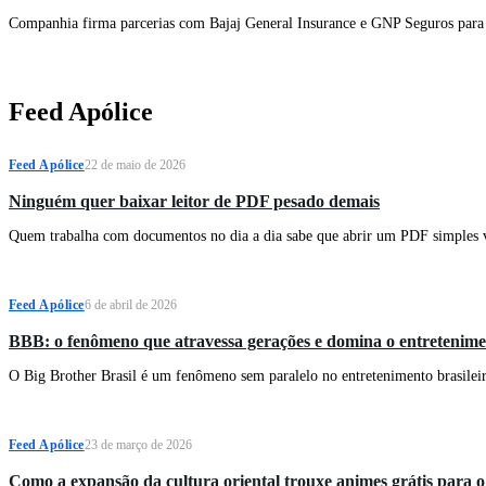
Companhia firma parcerias com Bajaj General Insurance e GNP Seguros para 
Feed Apólice
Feed Apólice
22 de maio de 2026
Ninguém quer baixar leitor de PDF pesado demais
Quem trabalha com documentos no dia a dia sabe que abrir um PDF simples 
Feed Apólice
6 de abril de 2026
BBB: o fenômeno que atravessa gerações e domina o entretenimen
O Big Brother Brasil é um fenômeno sem paralelo no entretenimento brasileiro
Feed Apólice
23 de março de 2026
Como a expansão da cultura oriental trouxe animes grátis para o a