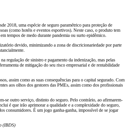
de 2018, uma espécie de seguro paramétrico para proteção de
oas (como hotéis e eventos esportivos). Neste caso, o produto tem
as em tempos de medo durante pandemia ou surto epidêmico.
nizatório devido, minimizando a zona de discricionariedade por parte
stancialmente.
 na regulação de sinistro e pagamento da indenização, mas pelas
ferramenta de mitigação do seu risco empresarial e de rentabilidade
osos, assim como as suas consequências para o capital segurado. Com
aentes aos olhos dos gestores das PMEs, assim como dos profissionais
-se outro serviço, distinto do seguro. Pelo contrário, ao afirmarem-
nclui é que irão aprimorar a qualidade e a complexidade do seguro,
s dos consumidores. É um jogo ganha-ganha, impossível de se jogar
ro (IBDS)