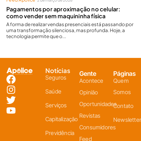
2 de março de 2026
Pagamentos por aproximação no celular:
como vender sem maquininha física
A forma de realizar vendas presenciais está passando por
uma transformação silenciosa, mas profunda. Hoje, a
tecnologia permite que o...
Notícias
Gente
Páginas
Seguros
Acontece
Quem
Saúde
Somos
Opinião
Oportunidades
Serviços
Contato
Revistas
Capitalização
Newslette
Consumidores
Previdência
Feed