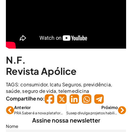
N.F.
Revista Apólice
TAGS:
consumidor
,
Icatu Seguros
,
previdência
,
saúde
,
seguro de vida
,
telemedicina
Compartilhe no:
Anterior
Próximo
PRA Saber é a nova plataforma de capacitação para os corretores de seguros
Susep divulga projetos habilitados para o Sandbox
Assine nossa newsletter
Nome