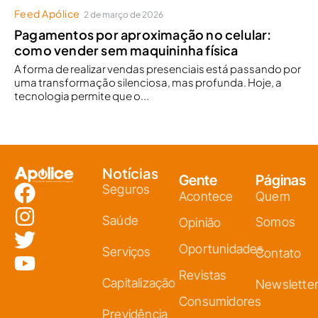
Feed Apólice
2 de março de 2026
Pagamentos por aproximação no celular:
como vender sem maquininha física
A forma de realizar vendas presenciais está passando por
uma transformação silenciosa, mas profunda. Hoje, a
tecnologia permite que o...
Notícias
Gente
Páginas
Seguros
Acontece
Quem
Saúde
Somos
Opinião
Oportunidades
Serviços
Contato
Revistas
Capitalização
Newslette
Consumidores
Previdência