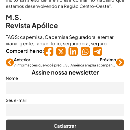
estamos desenvolvendo na Região Centro-Oeste”.
M.S.
Revista Apólice
TAGS:
capemisa
,
Capemisa Seguradora
,
eremar
viana
,
gente
,
raquel tolio
,
seguradora
,
seguro
Compartilhe no:
Anterior
Próximo
7 informações que você precisa saber sobre previdência privada
SulAmérica amplia acompanhamento de gestantes e bebês
Assine nossa newsletter
Nome
Seu e-mail