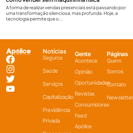
A forma de realizar vendas presenciais está passando por
uma transformação silenciosa, mas profunda. Hoje, a
tecnologia permite que o...
Notícias
Gente
Páginas
Seguros
Acontece
Quem
Saúde
Somos
Opinião
Oportunidades
Serviços
Contato
Revistas
Capitalização
Newslette
Consumidores
Previdência
Feed
Privada
Apólice