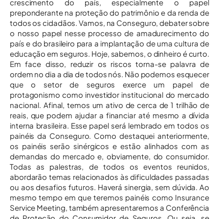
crescimento do país, especialmente o papel
preponderante na proteção do patrimônio e da renda de
todos os cidadãos. Vamos, na Conseguro, debater sobre
o nosso papel nesse processo de amadurecimento do
país e do brasileiro para a implantação de uma cultura de
educação em seguros. Hoje, sabemos, o dinheiro é curto.
Em face disso, reduzir os riscos torna-se palavra de
ordem no dia a dia de todos nós. Não podemos esquecer
que o setor de seguros exerce um papel de
protagonismo como investidor institucional do mercado
nacional. Afinal, temos um ativo de cerca de 1 trilhão de
reais, que podem ajudar a financiar até mesmo a dívida
interna brasileira. Esse papel será lembrado em todos os
painéis da Conseguro. Como destaquei anteriormente,
os painéis serão sinérgicos e estão alinhados com as
demandas do mercado e, obviamente, do consumidor.
Todas as palestras, de todos os eventos reunidos,
abordarão temas relacionados às dificuldades passadas
ou aos desafios futuros. Haverá sinergia, sem dúvida. Ao
mesmo tempo em que teremos painéis como Insurance
Service Meeting, também apresentaremos a Conferência
de Proteção do Consumidor de Seguros. Ou seja, se