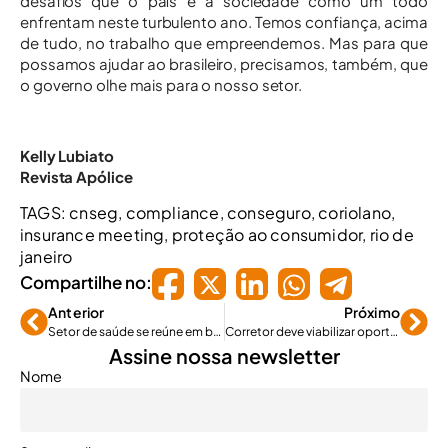
desafios que o país e a sociedade como um todo
enfrentam neste turbulento ano. Temos confiança, acima
de tudo, no trabalho que empreendemos. Mas para que
possamos ajudar ao brasileiro, precisamos, também, que
o governo olhe mais para o nosso setor.
Kelly Lubiato
Revista Apólice
TAGS:
cnseg
,
compliance
,
conseguro
,
coriolano
,
insurance meeting
,
proteção ao consumidor
,
rio de
janeiro
Compartilhe no:
Anterior
Próximo
Setor de saúde se reúne em busca de soluções
Corretor deve viabilizar oportunidade de atuação em microsseguros
Assine nossa newsletter
Nome